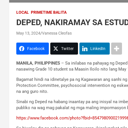
LOCAL
PRIMETIME BALITA
DEPED, NAKIRAMAY SA ESTUD
May 13, 2024
Vanessa Cleofas
Facebook
Twitter
LinkedIn
MANILA, PHILIPPINES
– Sa inilabas na pahayag ng Deped
nasawing Grade 10 student sa Maasin Iloilo nito lang May 
Bagamat hindi na idinetalye pa ng Kagawaran ang sanhi ng
Protection Committee, psychosocial intervention ng eskw
na ang guro nito.
Sinabi ng Deped na habang inaantay pa ang inisyal na imb
publiko na wag mag pakalat ng mga maling impormasyon bi
https://www.facebook.com/photo?fbid=854798090021999