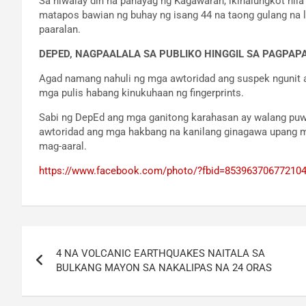
Sa hiwalay din na pahayag ng Kagawaran, ikinalungkot nil
matapos bawian ng buhay ng isang 44 na taong gulang na la
paaralan.
DEPED, NAGPAALALA SA PUBLIKO HINGGIL SA PAGPA
Agad namang nahuli ng mga awtoridad ang suspek ngunit 
mga pulis habang kinukuhaan ng fingerprints.
Sabi ng DepEd ang mga ganitong karahasan ay walang puwa
awtoridad ang mga hakbang na kanilang ginagawa upang ma
mag-aaral.
https://www.facebook.com/photo/?fbid=85396370677210
Post
4 NA VOLCANIC EARTHQUAKES NAITALA SA
navigation
BULKANG MAYON SA NAKALIPAS NA 24 ORAS