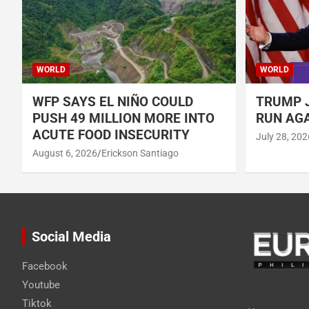
WORLD
WORLD
WFP SAYS EL NIÑO COULD
TRUMP J
PUSH 49 MILLION MORE INTO
RUN AGA
ACUTE FOOD INSECURITY
July 28, 202
August 6, 2026
Erickson Santiago
Social Media
Facebook
Youtube
Tiktok