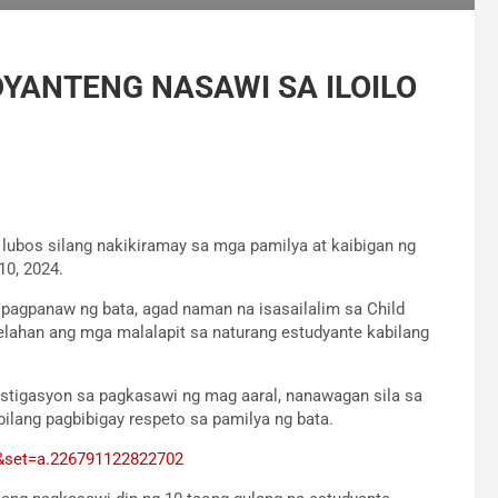
YANTENG NASAWI SA ILOILO
 lubos silang nakikiramay sa mga pamilya at kaibigan ng
10, 2024.
 pagpanaw ng bata, agad naman na isasailalim sa Child
elahan ang mga malalapit sa naturang estudyante kabilang
estigasyon sa pagkasawi ng mag aaral, nanawagan sila sa
lang pagbibigay respeto sa pamilya ng bata.
&set=a.226791122822702