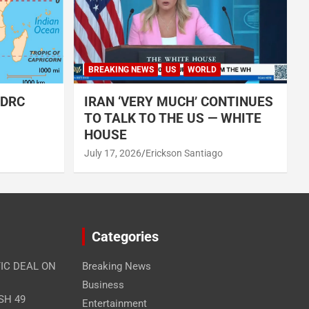
BREAKING NEWS
US
WORLD
 DRC
IRAN ‘VERY MUCH’ CONTINUES
TO TALK TO THE US — WHITE
HOUSE
July 17, 2026
Erickson Santiago
Categories
IC DEAL ON
Breaking News
Business
SH 49
Entertainment