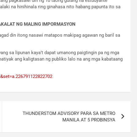
a ang pagkasawi din ng 10 taong gulang na estudyante
laki na hinihinala ring ginahasa nito habang papunta ito sa
PAKALAT NG MALING IMPORMASYON
agad din itong nasawi matapos makipag agawan ng baril sa
ng sa lipunan kaya’t dapat umanong paigtingin pa ng mga
tiyak ang kaligtasan ng publiko lalo na ang mga kabataang
4&set=a.226791122822702
THUNDERSTOM ADVISORY PARA SA METRO
MANILA AT 5 PROBINSYA