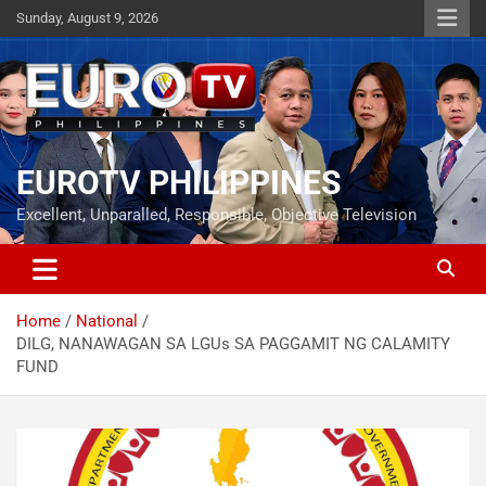
Skip
Sunday, August 9, 2026
to
content
EUROTV PHILIPPINES
Excellent, Unparalled, Responsible, Objective Television
Home
National
DILG, NANAWAGAN SA LGUs SA PAGGAMIT NG CALAMITY
FUND