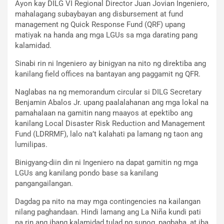
Ayon kay DILG VI Regional Director Juan Jovian Ingeniero,
mahalagang subaybayan ang disbursement at fund
management ng Quick Response Fund (QRF) upang
matiyak na handa ang mga LGUs sa mga darating pang
kalamidad.
Sinabi rin ni Ingeniero ay binigyan na nito ng direktiba ang
kanilang field offices na bantayan ang paggamit ng QFR.
Naglabas na ng memorandum circular si DILG Secretary
Benjamin Abalos Jr. upang paalalahanan ang mga lokal na
pamahalaan na gamitin nang maayos at epektibo ang
kanilang Local Disaster Risk Reduction and Management
Fund (LDRRMF), lalo na’t kalahati pa lamang ng taon ang
lumilipas.
Binigyang-diin din ni Ingeniero na dapat gamitin ng mga
LGUs ang kanilang pondo base sa kanilang
pangangailangan.
Dagdag pa nito na may mga contingencies na kailangan
nilang paghandaan. Hindi lamang ang La Niña kundi pati
na rin ang ibang kalamidad tulad ng sunog, pagbaha, at iba