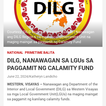
Courtesy: DILG Region 6 Western Visayas | Nanawagan
ang DILG Region 6 sa mga Local Government Unit na
maging maingat sa paggamit ng Calamity Fund
NATIONAL
PRIMETIME BALITA
DILG, NANAWAGAN SA LGUs SA
PAGGAMIT NG CALAMITY FUND
June 22, 2024
Katheryn Landicho
WESTERN, VISAYAS –
Nanawagan ang Department of the
Interior and Local Government (DILG) sa Western Visayas
sa mga Local Government Unit(LGUs) na maging maingat
sa paggamit ng kanilang calamity funds.