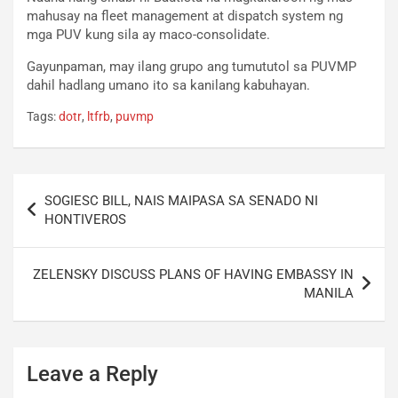
mahusay na fleet management at dispatch system ng
mga PUV kung sila ay maco-consolidate.
Gayunpaman, may ilang grupo ang tumututol sa PUVMP
dahil hadlang umano ito sa kanilang kabuhayan.
Tags:
dotr
,
ltfrb
,
puvmp
Post
SOGIESC BILL, NAIS MAIPASA SA SENADO NI
navigation
HONTIVEROS
ZELENSKY DISCUSS PLANS OF HAVING EMBASSY IN
MANILA
Leave a Reply