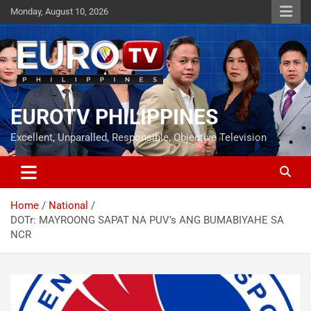
Skip
Monday, August 10, 2026
to
content
EUROTV PHILIPPINES
Excellent, Unparalled, Responsible, Objective Television
Home
National
DOTr: MAYROONG SAPAT NA PUV’s ANG BUMABIYAHE SA
NCR