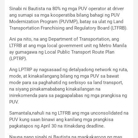
Sinabi ni Bautista na 80% ng mga PUV operator at driver
ang sumapi sa mga kooperatiba bilang bahagi ng PUV
Modernization Program (PUVMP), batay sa ulat ng Land
Transportation Franchising and Regulatory Board (LTFRB).
Ani pa nito, na ang Department of Transportation, ang
LTFRB at ang mga local government unit ng Metro Manila
ay gumagawa ng Local Public Transport Route Plan
(LPTRP).
Ang LPTRP ay nagsasaad ng detalyadong network ng ruta,
mode, at kinakailangang bilang ng mga PUV sa bawat
mode para sa paghahatid ng serbisyo sa land transport,
na siyang pinakamababang kinakailangan na
inirekomenda para sa pagpapalabas ng mga prangkisa ng
PUV.
Samantala,nahuli na ng LTFRB ang mga unconsolidated na
PUV kung saan binawi ang kanilang mga prangkisa
pagkatapos ng April 30 na itinakdang deadline.
Nauna nang sinabi ni Bautista na magkakaroon ng mas