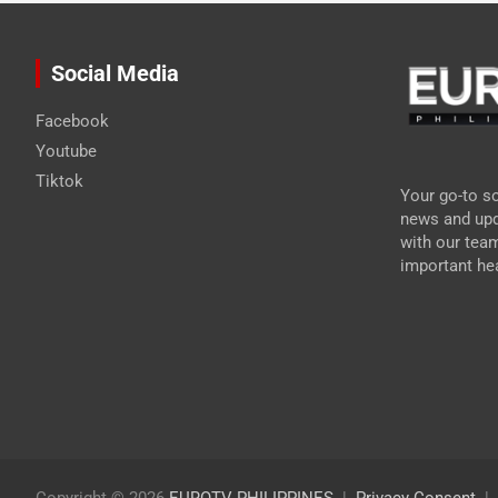
Social Media
Facebook
Youtube
Tiktok
Your go-to so
news and upd
with our tea
important hea
Copyright © 2026
EUROTV PHILIPPINES
Privacy Consent