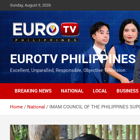
Skip
Sunday, August 9, 2026
to
content
EUROTV PHILIPPINES
Excellent, Unparalled, Responsible, Objective Television
BREAKING NEWS
NATIONAL
LOCAL
BUSINESS
Home
National
IMAM COUNCIL OF THE PHILIPPINES SUP