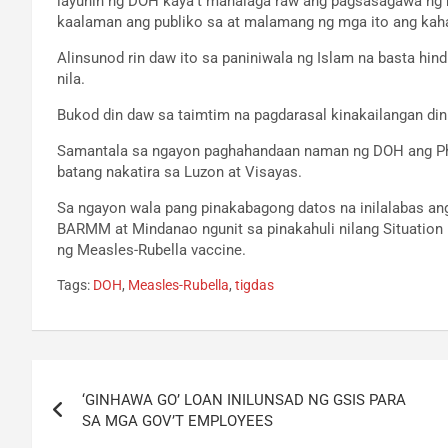
layunin ng DOH kaya’t mahalaga raw ang pagsasagawa ng 
kaalaman ang publiko sa at malamang ng mga ito ang kah
Alinsunod rin daw ito sa paniniwala ng Islam na basta hin
nila.
Bukod din daw sa taimtim na pagdarasal kinakailangan di
Samantala sa ngayon paghahandaan naman ng DOH ang Pha
batang nakatira sa Luzon at Visayas.
Sa ngayon wala pang pinakabagong datos na inilalabas a
BARMM at Mindanao ngunit sa pinakahuli nilang Situation
ng Measles-Rubella vaccine.
Tags:
DOH
,
Measles-Rubella
,
tigdas
Post
‘GINHAWA GO’ LOAN INILUNSAD NG GSIS PARA
navigation
SA MGA GOV’T EMPLOYEES