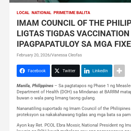
LOCAL
NATIONAL
PRIMETIME BALITA
IMAM COUNCIL OF THE PHIL
LIGTAS TIGDAS VACCINATIO
IPAGPAPATULOY SA MGA FIXE
February 20, 2026
Vanessa Cleofas
Facebook
Twitter
LinkedIn
Manila, Philippines
– Sa pagtatapos ng Phase 1 ng Measles
Department of Health (DOH) sa Mindanao at BARRM matap
buwan o wala pang limang taong gulang.
Nananatiling suportado ng Imam Council of the Philiipine
proteksyon sa nakakahawang tigdas ang mga bata sa pa
Ayon kay Ret. PCOL Ebra Moxsir, National President ng Im