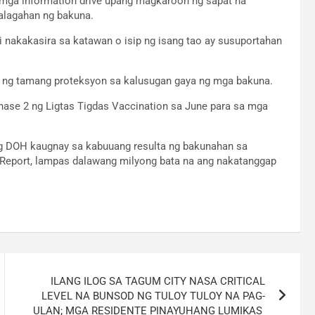
mga information drive upang magkaroon ng sapat na
alagahan ng bakuna.
di nakakasira sa katawan o isip ng isang tao ay susuportahan
n ng tamang proteksyon sa kalusugan gaya ng mga bakuna.
se 2 ng Ligtas Tigdas Vaccination sa June para sa mga
ng DOH kaugnay sa kabuuang resulta ng bakunahan sa
 Report, lampas dalawang milyong bata na ang nakatanggap
ILANG ILOG SA TAGUM CITY NASA CRITICAL
LEVEL NA BUNSOD NG TULOY TULOY NA PAG-
ULAN; MGA RESIDENTE PINAYUHANG LUMIKAS