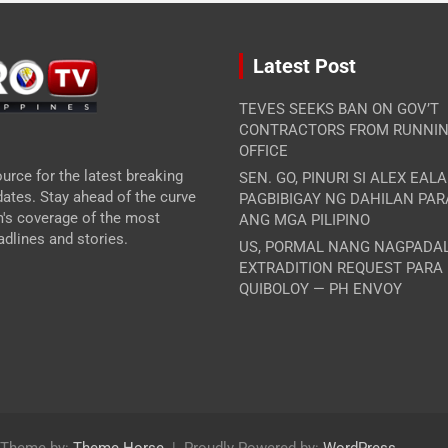
Latest Post
TEVES SEEKS BAN ON GOV’T
CONTRACTORS FROM RUNNIN
OFFICE
urce for the latest breaking
SEN. GO, PINURI SI ALEX EAL
ates. Stay ahead of the curve
PAGBIBIGAY NG DAHILAN PA
m's coverage of the most
ANG MGA PILIPINO
dlines and stories.
US, PORMAL NANG NAGPADA
EXTRADITION REQUEST PARA
QUIBOLOY — PH ENVOY
Theme by:
Theme Horse
Proudly Powered by:
WordPress