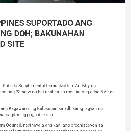
IPPINES SUPORTADO ANG
N NG DOH; BAKUNAHAN
D SITE
-Rubella Supplemental Immunization Activity ng
os ang 33 araw na bakunahan sa mga batang edad 5-59 na
s ang Kagawaran ng Kalusugan sa adhikaing bigyan ng
mnamagitan ng pagbabakuna.
am Council, naniniwala ang kanilang organisasyon sa