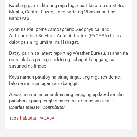
Kabilang pa rin dito ang mga lugar partikular na sa Metro
Manila, Central Luzon, ilang parte ng Visayas pati ng
Mindanao.
Ayon sa Philippine Atmospheric Geophysical and
Astronomical Services Administration (PAGASA) ito ay
dulot pa rin ng umiiral na Habagat.
Batay pa rin sa latest report ng Weather Bureau, asahan na
mas lalakas pa ang epekto ng habagat hanggang sa
susunod na linggo.
Kaya naman patuloy na pinag-iingat ang mga residente,
lalo na sa mga lugar na nabanggit.
Abiso rin nila na panatilihin ang pagiging updated sa ulat
panahon, upang maging handa sa oras ng sakuna. –
Charles Malate, Contributor
Tags:
habagat
,
PAGASA