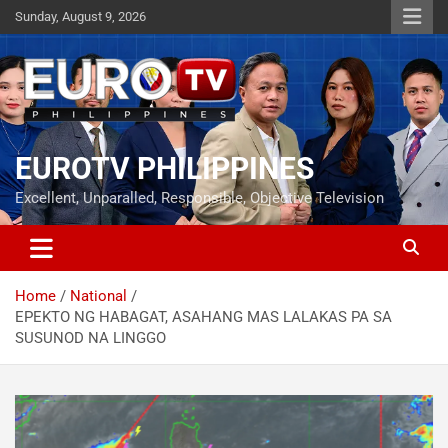
Skip
Sunday, August 9, 2026
to
content
EUROTV PHILIPPINES
Excellent, Unparalled, Responsible, Objective Television
Home
National
EPEKTO NG HABAGAT, ASAHANG MAS LALAKAS PA SA
SUSUNOD NA LINGGO