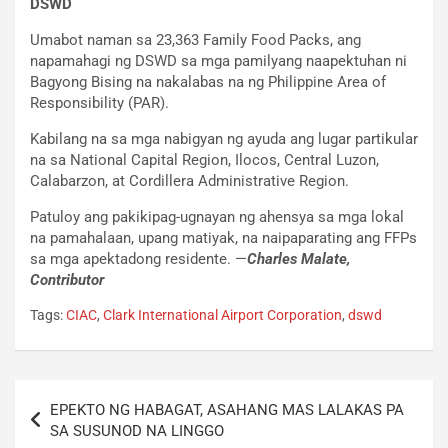
DSWD
Umabot naman sa 23,363 Family Food Packs, ang
napamahagi ng DSWD sa mga pamilyang naapektuhan ni
Bagyong Bising na nakalabas na ng Philippine Area of
Responsibility (PAR).
Kabilang na sa mga nabigyan ng ayuda ang lugar partikular
na sa National Capital Region, Ilocos, Central Luzon,
Calabarzon, at Cordillera Administrative Region.
Patuloy ang pakikipag-ugnayan ng ahensya sa mga lokal
na pamahalaan, upang matiyak, na naipaparating ang FFPs
sa mga apektadong residente. —
Charles Malate,
Contributor
Tags:
CIAC
,
Clark International Airport Corporation
,
dswd
Post
EPEKTO NG HABAGAT, ASAHANG MAS LALAKAS PA
navigation
SA SUSUNOD NA LINGGO