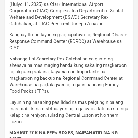
(Hulyo 11, 2025) sa Clark International Airport
Corporation (CIAC) Complex sina Department of Social
Welfare and Development (DSWD) Secretary Rex
Gatchalian, at CIAC President Joseph Alcazar.
Kaugnay ito ng layuning pagpapatayo ng Regional Disaster
Response Command Center (RDRCC) at Warehouse sa
CIAC.
Nabanggit ni Secretary Rex Gatchalian na gusto ng
ahensya na mas maging handa kung sakaling magkaroon
ng biglaang sakuna, kaya naman importante na
magkaroon ng backup na Regional Command Center at
Warehouse na paglalagyan ng mga inihandang Family
Food Packs (FFPs).
Layunin ng nasabing pasilidad na mas paigtingin pa ang
mas mabilis na distribusyon ng mga ayuda lalo na sa mga
kalapit na rehiyon, tulad ng Central Luzon at Northern
Luzon.
MAHIGIT 20K NA FFPs BOXES, NAIPAHATID NA NG