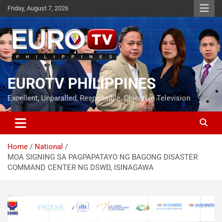
Skip
Friday, August 7, 2026
to
content
EUROTV PHILIPPINES
Excellent, Unparalled, Responsible, Objective Television
Home
National
MOA SIGNING SA PAGPAPATAYO NG BAGONG DISASTER
COMMAND CENTER NG DSWD, ISINAGAWA