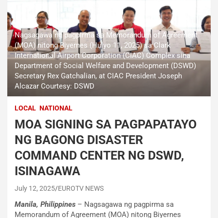
Nagsagawa ng pagpirma sa Memorandum of Agreement
(MOA) nitong Biyernes (Hulyo 11, 2025) sa Clark
International Airport Corporation (CIAC) Complex sina
Department of Social Welfare and Development (DSWD)
Secretary Rex Gatchalian, at CIAC President Joseph
Alcazar Courtesy: DSWD
LOCAL
NATIONAL
MOA SIGNING SA PAGPAPATAYO
NG BAGONG DISASTER
COMMAND CENTER NG DSWD,
ISINAGAWA
July 12, 2025
EUROTV NEWS
Manila, Philippines
– Nagsagawa ng pagpirma sa
Memorandum of Agreement (MOA) nitong Biyernes