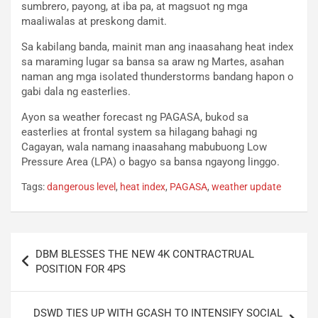
sumbrero, payong, at iba pa, at magsuot ng mga
maaliwalas at preskong damit.
Sa kabilang banda, mainit man ang inaasahang heat index
sa maraming lugar sa bansa sa araw ng Martes, asahan
naman ang mga isolated thunderstorms bandang hapon o
gabi dala ng easterlies.
Ayon sa weather forecast ng PAGASA, bukod sa
easterlies at frontal system sa hilagang bahagi ng
Cagayan, wala namang inaasahang mabubuong Low
Pressure Area (LPA) o bagyo sa bansa ngayong linggo.
Tags:
dangerous level
,
heat index
,
PAGASA
,
weather update
Post
DBM BLESSES THE NEW 4K CONTRACTRUAL
navigation
POSITION FOR 4PS
DSWD TIES UP WITH GCASH TO INTENSIFY SOCIAL