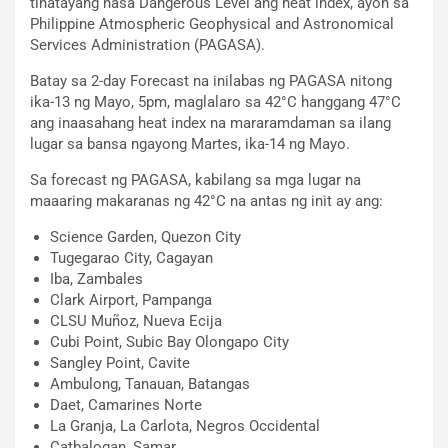
tinatayang nasa Dangerous Level ang heat index, ayon sa
Philippine Atmospheric Geophysical and Astronomical
Services Administration (PAGASA).
Batay sa 2-day Forecast na inilabas ng PAGASA nitong
ika-13 ng Mayo, 5pm, maglalaro sa 42°C hanggang 47°C
ang inaasahang heat index na mararamdaman sa ilang
lugar sa bansa ngayong Martes, ika-14 ng Mayo.
Sa forecast ng PAGASA, kabilang sa mga lugar na
maaaring makaranas ng 42°C na antas ng init ay ang:
Science Garden, Quezon City
Tugegarao City, Cagayan
Iba, Zambales
Clark Airport, Pampanga
CLSU Muñoz, Nueva Ecija
Cubi Point, Subic Bay Olongapo City
Sangley Point, Cavite
Ambulong, Tanauan, Batangas
Daet, Camarines Norte
La Granja, La Carlota, Negros Occidental
Catbalogan, Samar