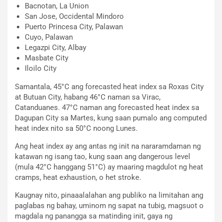
Bacnotan, La Union
San Jose, Occidental Mindoro
Puerto Princesa City, Palawan
Cuyo, Palawan
Legazpi City, Albay
Masbate City
Iloilo City
Samantala, 45°C ang forecasted heat index sa Roxas City
at Butuan City, habang 46°C naman sa Virac,
Catanduanes. 47°C naman ang forecasted heat index sa
Dagupan City sa Martes, kung saan pumalo ang computed
heat index nito sa 50°C noong Lunes.
Ang heat index ay ang antas ng init na nararamdaman ng
katawan ng isang tao, kung saan ang dangerous level
(mula 42°C hanggang 51°C) ay maaring magdulot ng heat
cramps, heat exhaustion, o het stroke.
Kaugnay nito, pinaaalalahan ang publiko na limitahan ang
paglabas ng bahay, uminom ng sapat na tubig, magsuot o
magdala ng panangga sa matinding init, gaya ng