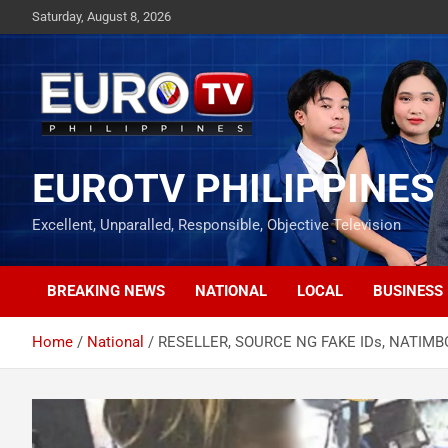
Skip
Saturday, August 8, 2026
to
content
EUROTV PHILIPPINES
Excellent, Unparalled, Responsible, Objective Television
BREAKING NEWS
NATIONAL
LOCAL
BUSINESS
Home
National
RESELLER, SOURCE NG FAKE IDs, NATIMB