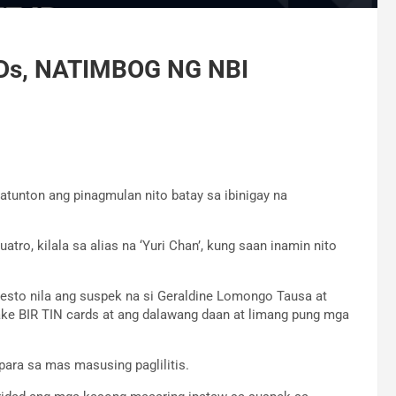
Ds, NATIMBOG NG NBI
tunton ang pinagmulan nito batay sa ibinigay na
uatro, kilala sa alias na ‘Yuri Chan’, kung saan inamin nito
resto nila ang suspek na si Geraldine Lomongo Tausa at
ke BIR TIN cards at ang dalawang daan at limang pung mga
ara sa mas masusing paglilitis.