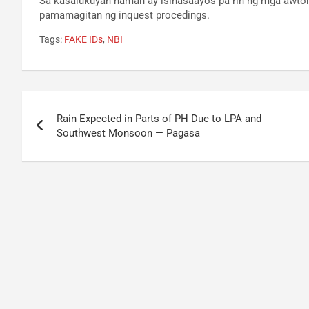
Sa kasalukuyan naman ay isinasaayos pa rin ng mga awto
pamamagitan ng inquest procedings.
Tags:
FAKE IDs
,
NBI
Post
Rain Expected in Parts of PH Due to LPA and
navigation
Southwest Monsoon — Pagasa