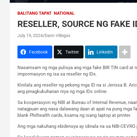
BALITANG TAPAT
NATIONAL
RESELLER, SOURCE NG FAKE I
July 19, 2024
Dann Villegas
Facebook
Twitter
LinkedIn
Nasamsam ng mga pulisya ang mga fake BIR TIN card at na
impormasyon ng isa sa reseller ng IDs.
Kinilala ang reseller ng pekeng mga ID na si Jerissa B. Aric
ang pinagkukuhanan niya ng mga IDs online.
Sa kooperasyon ng NBI at Bureau of Internal Revenue, naa
natagpuan ang nasa dalawang daan at apat na pung mga fa
blank Philhealth cards, ksama ng isang laptop at printer.
Ang mga nakuhang ebidensya ay idinala na sa NBI-CEVRO p