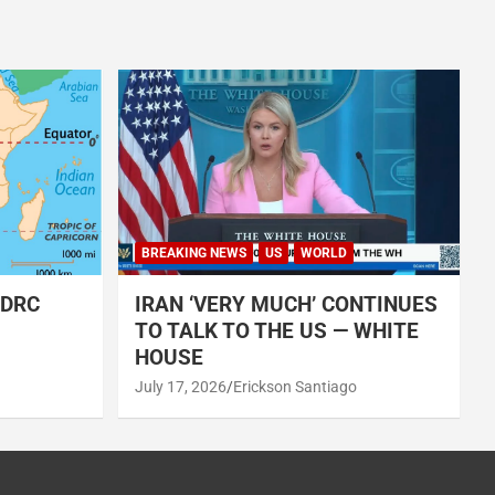
BREAKING NEWS
US
WORLD
 DRC
IRAN ‘VERY MUCH’ CONTINUES
TO TALK TO THE US — WHITE
HOUSE
July 17, 2026
Erickson Santiago