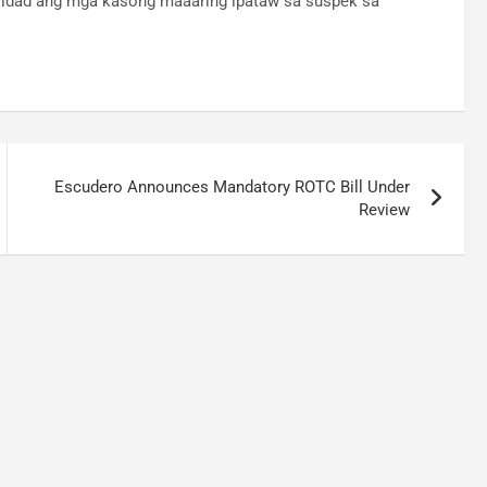
ridad ang mga kasong maaaring ipataw sa suspek sa
Escudero Announces Mandatory ROTC Bill Under
Review