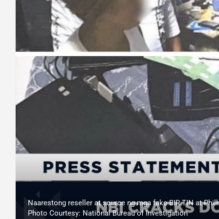
Naarestong reseller at source ng mga fake BIR TIN at Philh
Photo Courtesy: National Bureau of Investigation